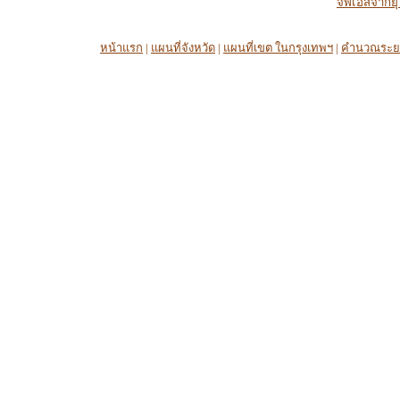
จีพีเอสจากยุ
หน้าแรก
|
แผนที่จังหวัด
|
แผนที่เขต ในกรุงเทพฯ
|
คำนวณระย