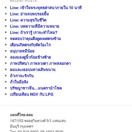
RECENT POSTS
Line: เข้าใจพระพุทธศาสนาภายใน 10 นาที
Line: อ่านจบพบรอยยิ้ม
Line: ความสุขในชีวิต
Line: บทความที่มีความหมาย
Line: ถ้าเรารู้ เราจะทำไหม?
ทดสอบว่าคุณดึงดูดเพศตรงข้าม
เดือนเกิดตรงกับสัตว์อะไร
อนุบาลหมีน้อย
ลองมองดูนิ้วก้อยข้างซ้าย
ภาพปริศนา ภาพลวงตา ภาพหลอกตา
ผมและเธอบนทางเส้นขนาน
ถ้าเราจะรักกัน
ถั่วในมือลิง
ปรัชญาชาวจีน…มนตรานำโชค
เปรียบเทียบ NGV กับ LPG
แผนที่ไทย.คอม
147/103 ซอยสุวินทวงศ์ 5/1 แสนแสบ
มีนบุรี กรุงเทพฯ
โทร. 02-919-5900, 08-1932-3520