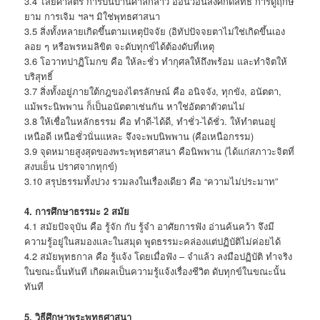
3.4 ไสยศาสตร์ การบนบานศาลกล่าว อ้อนวอนสิ่งศักดิ์สิทธิ์ การดูฤกษ์
ยาม การเจิม ฯลฯ มิใช่พุทธศาสนา
3.5 สิ่งทั้งหลายเกิดขึ้นตามเหตุปัจจัย (อิทัปปัจจยตาไม่ใช่เกิดขึ้นเอง
ลอย ๆ หรือพรหมลิขิต จะดับทุกข์ได้ต้องดับที่เหตุ
3.6 โอวาทปาฏิโมกข คือ ให้ละชั่ว ทำกุศลให้ถึงพร้อม และทำจิตให้
บริสุทธิ์
3.7 สิ่งทั้งอยู่ภายใต้กฎของไตรลักษณ์ คือ อนิจจัง, ทุกขัง, อนัตตา,
แม้พระนิพพาน ก็เป็นอนัตตาเช่นกัน หาใช่อัตตาตัวตนไม่
3.8 ให้เชื่อในหลักธรรม คือ ทำดี-ได้ดี, ทำชั่ว-ได้ชั่ว. ให้ทำตนอยู่
เหนือดี เหนือชั่วนั่นแหละ จึงจะพบนิพพาน (คือเหนือกรรม)
3.9 จุดหมายสูงสุดของพระพุทธศาสนา คือนิพพาน (ได้แก่สภาวะจิตที่
สงบเย็น ปราศจากทุกข์)
3.10 สรุปธรรมทั้งปวง รวมลงในเรื่องเดียว คือ “ความไม่ประมาท”
4. การศึกษาธรรมะ 2 สมัย
4.1 สมัยปัจจุบัน คือ รู้จัก กับ รู้จำ อาศัยการฟัง อ่านค้นคว้า จึงมี
ความรู้อยู่ในสมองและในสมุด พูดธรรมะคล่องแต่ปฏิบัติไม่ค่อยได้
4.2 สมัยพุทธกาล คือ รู้แจ้ง โดยเมื่อฟัง – จำแล้ว ลงมือปฏิบัติ ทำจริง
ในขณะนั้นทันที เกิดผลเป็นความรู้แจ้งเรื่องชีวิต ดับทุกข์ในขณะนั้น
ทันที
5. วิธีศึกษาพระพุทธศาสนา