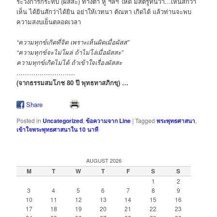
ระวังการกระทบ (ผัสสะ) ทางตา หู ฯลฯ ให้ดี มีสติรู้ทันว่า…เห็นสักว่า
เห็น ได้ยินสักว่าได้ยิน อย่าให้เวทนา ตัณหา เกิดได้ แล้วท่านจะพบ
ความสงบเย็นตลอดเวลา
“ความทุกข์เกิดที่จิต เพราะเห็นผิดเมื่อผัสส”
“ความทุกข์จะไม่โผล่ ถ้าไม่โง่เมื่อผัสสะ”
ความทุกข์เกิดไม่ได้ ถ้าเข้าใจเรื่องผัสสะ
……………………….
(จากธรรมสมโภช 80 ปี พุทธทาสภิกขุ) …
Share
Posted in
Uncategorized
,
ข้อความจาก Line
|
Tagged
พระพุทธศาสนา
,
เข้าใจพระพุทธศาสนาใน 10 นาที
AUGUST 2026
M
T
W
T
F
S
S
1
2
3
4
5
6
7
8
9
10
11
12
13
14
15
16
17
18
19
20
21
22
23