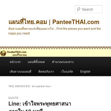
Skip
Skip
to
to
Sear
primary
secondary
content
content
แผนที่ไทย.คอม | PanteeTHAI.com
ค้นหาแผนที่หลายแห่งที่คุณอยากไป…Find the places you want and the
maps you need!
Main
หน้าแรก
แผนที่ทั้งหมด
คำนวณระยะทาง
menu
เส้นทางบนแผนที่
ติดต่อกับเรา
เว็บบอร์ด
English
TAG ARCHIVES:
พระพุทธศาสนา
QUOTE
Line: เข้าใจพระพุทธศาสนา
ภายใน 10 นาที