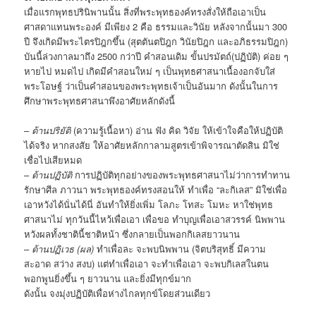
เมื่อแรกพุทธปรินิพานนั้น สิ่งที่พระพุทธองค์ทรงสั่งให้ถือเอาเป็น
ศาสดาแทนพระองค์ มีเพียง 2 คือ ธรรมและวินัย หลังจากนั้นมา 300
ปี จึงเกิดมีพระไตรปิฎกขึ้น (สุตตันตปิฎก วินัยปิฎก และอภิธรรมปิฎก)
บันนี้ล่วงกาลมาถึง 2500 กว่าปี คำสอนเดิม ขั้นปรมัตถ์(ปฏิบัติ) ค่อย ๆ
หายไป หมดไป เกิดมีคำสอนใหม่ ๆ เป็นพุทธศาสนาเนื้องอกจับใส่
พระโอษฐ์ ว่าเป็นคำสอนของพระพุทธเจ้าเป็นอันมาก ดังนั้นในการ
ศึกษาพระพุทธศาสนาพึงอาศัยหลักดังนี้
–
ด้านปริยัติ
(ความรู้เนื้อหา) อ่าน ฟัง คิด วิจัย ให้เข้าใจคือให้ปฏิบัติ
ได้จริง หากสงสัย ให้อาศัยหลักกาลามสูตรเข้าพิจารณาตัดสิน มิใช่
เชื่อไปเสียหมด
–
ด้านปฏิบัติ
การปฏิบัติทุกอย่างของพระพุทธศาสนาไม่ว่าการทำทาน
รักษาศีล ภาวนา พระพุทธองค์ทรงสอนให้ ทำเพื่อ “ละกิเลส” มิใช่เพื่อ
เอาหวังได้นั่นได้นี่ อันทำให้ยิ่งเพิ่ม โลภะ โทสะ โมหะ หาใช่พุทธ
ศาสนาไม่ ทุกวันนี้ไหว้เพื่อเอา เพื่อขอ ทำบุญเพื่อเอาสวรรค์ นิพพาน
หวังผลทั้งชาตินี้ชาติหน้า ซึ่งกลายเป็นพอกกิเลสยาวนาน
–
ด้านปฏิเวธ (ผล)
ทำเพื่อละ จะพบนิพพาน (จิตบริสุทธิ์ มีความ
สะอาด สว่าง สงบ) แต่ทำเพื่อเอา จะทำเพื่อเอา จะพบกิเลสในตน
พอกพูนยิ่งขึ้น ๆ ยาวนาน และยิ่งมีทุกข์มาก
ดังนั้น จงมุ่งปฏิบัติเพื่อห่างไกลทุกข์โดยส่วนเดียว