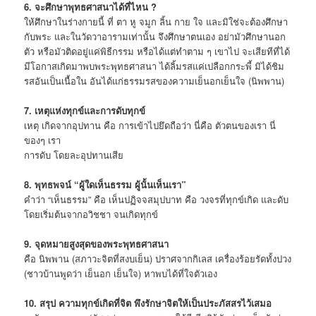
6. จะศึกษาพุทธศาสนาได้ที่ไหน ?
ให้ศึกษาในร่างกายนี้ ที่ ตา หู จมูก ลิ้น กาย ใจ และมิใช่จะต้องศึกษา
กับพระ และในวัดวาอารามเท่านั้น จึงศึกษาตนเอง อย่ามัวศึกษานอก
ตัว หรือมัวติดอยู่แค่พิธีกรรม หรือได้แต่ทำตาม ๆ เขาไป จะเสียทีที่ได้
มีโอกาสเกิดมาพบพระพุทธศาสนา ได้ลิ้มรสแค่เปลือกกระพี้ มิได้ชิม
รสอันเป็นเนื้อใน อันได้แก่ธรรมรสของความเย็นอกเย็นใจ (นิพพาน)
7. เหตุแห่งทุกข์และการดับทุกข์
เหตุ เกิดจากอุปทาน คือ การเข้าไปยึดถือว่า นี่คือ ตัวตนของเรา นี่
ของๆ เรา
การดับ โดยละอุปทานเสีย
8. พุทธพจน์ “ผู้ใดเห็นธรรม ผู้นั้นเห็นเรา”
คำว่า “เห็นธรรม” คือ เห็นปฏิจจสมุปบาท คือ วงจรที่ทุกข์เกิด และดับ
โดยเริ่มต้นจากอวิชชา จนเกิดทุกข์
9. จุดหมายสูงสุดของพระพุทธศาสนา
คือ นิพพาน (สภาวะจิตที่สงบเย็น) ปราศจากกิเลส เครื่องร้อยรัดทั้งปวง
(ชาวบ้านพูดว่า เย็นอก เย็นใจ) หาพบได้ที่ใจตัวเอง
10. สรุป ความทุกข์เกิดที่จิต พึงรักษาจิตให้เป็นประภัสสรไว้เสมอ